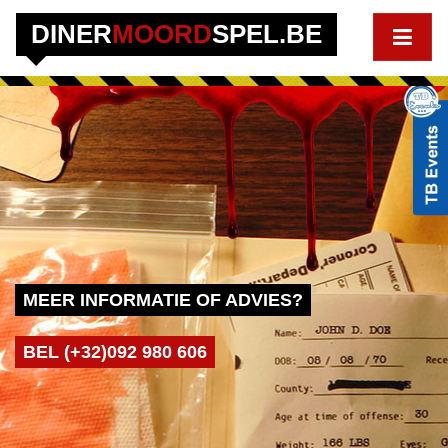
DINER
MOORD
SPEL.BE
MEER INFORMATIE OF ADVIES?
BEL (+32)092 980 606