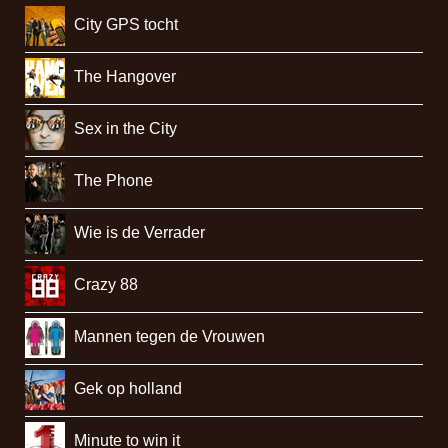
City GPS tocht
The Hangover
Sex in the City
The Phone
Wie is de Verrader
Crazy 88
Mannen tegen de Vrouwen
Gek op holland
Minute to win it