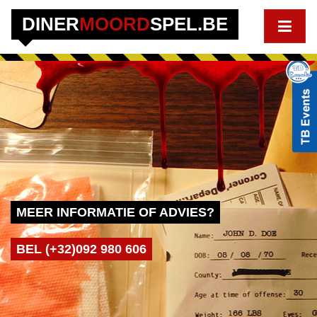
DINER
MOORD
SPEL.BE
MEER INFORMATIE OF ADVIES?
BEL (+32)092 980 606