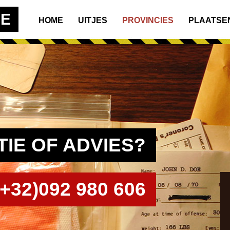
BE
HOME
UITJES
PROVINCIES
PLAATSE
IE OF ADVIES?
+32)092 980 606