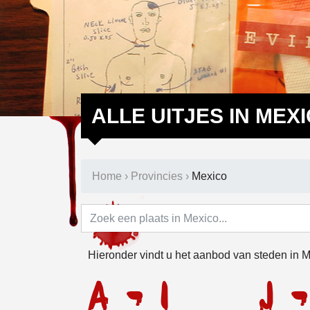
ALLE UITJES IN MEX
Home
›
Provincies
›
Mexico
Hieronder vindt u het aanbod van steden in M
A - I
J -