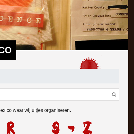
ICO
exico waar wij uitjes organiseren.
 R
S - Z