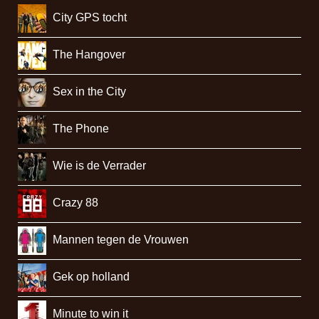
City GPS tocht
The Hangover
Sex in the City
The Phone
Wie is de Verrader
Crazy 88
Mannen tegen de Vrouwen
Gek op holland
Minute to win it