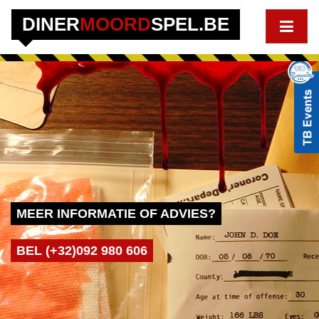
DINER
MOORD
SPEL.BE
MEER INFORMATIE OF ADVIES?
BEL (+32)092 980 606