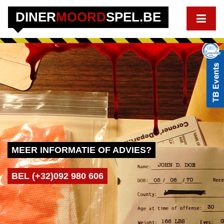
DINER
MOORD
SPEL.BE
MEER INFORMATIE OF ADVIES?
BEL (+32)092 980 606