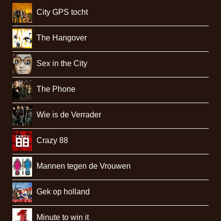
City GPS tocht
The Hangover
Sex in the City
The Phone
Wie is de Verrader
Crazy 88
Mannen tegen de Vrouwen
Gek op holland
Minute to win it