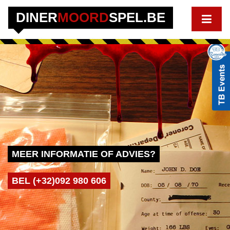
DINER
MOORD
SPEL.BE
MEER INFORMATIE OF ADVIES?
BEL (+32)092 980 606