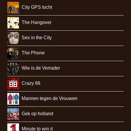
City GPS tocht
The Hangover
Sex in the City
The Phone
Wie is de Verrader
Crazy 88
Mannen tegen de Vrouwen
Gek op holland
Minute to win it