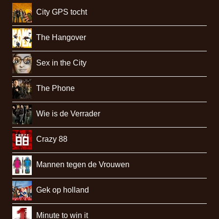
City GPS tocht
The Hangover
Sex in the City
The Phone
Wie is de Verrader
Crazy 88
Mannen tegen de Vrouwen
Gek op holland
Minute to win it