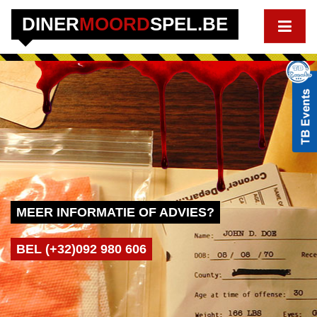
DINER
MOORD
SPEL.BE
MEER INFORMATIE OF ADVIES?
BEL (+32)092 980 606