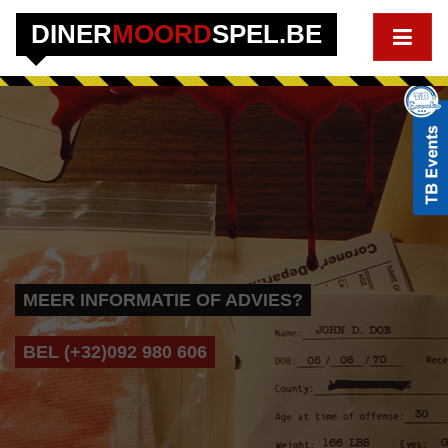
DINER
MOORD
SPEL.BE
MEER INFORMATIE OF ADVIES?
BEL (+32)092 980 606