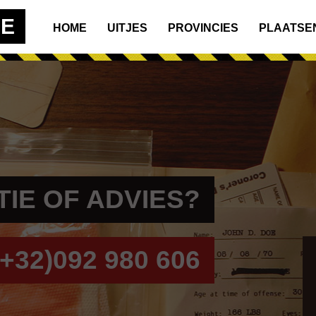
BE
HOME
UITJES
PROVINCIES
PLAATSE
IE OF ADVIES?
+32)092 980 606