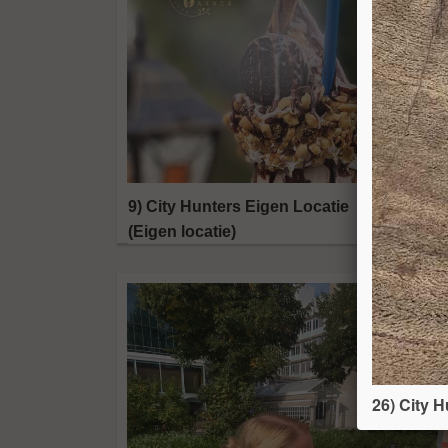
9) City Hunters Eigen Locatie
(Eigen locatie)
26) City H